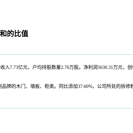
股和的比值
入7.73亿元，户均持股数量2.76万股。净利润5630.31万元
品牌的木门、墙板、柜类。同比添加37.60%，公司所处的拆修粉