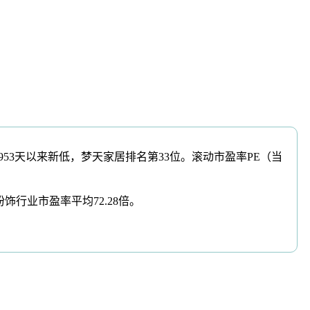
，创953天以来新低，梦天家居排名第33位。滚动市盈率PE（当
饰行业市盈率平均72.28倍。