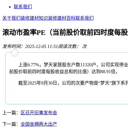
联系我们
关于我们
装修建材知识
装修建材百科
联系我们
滚动市盈率PE（当前股价取前四时度每
发布时间：2025-12-05 11:51
阅读次数：
次
上涨6.77%，梦天家居股东户数11320户，公司实现停业收
前股价取前四时度每股收益总和的比值）达到88.91倍，
截至2025年9月30日，公司的次要产物是“梦天”旗下系列
上一篇：
区召开旧事发布会
下一篇：
全国坐拥两大出产