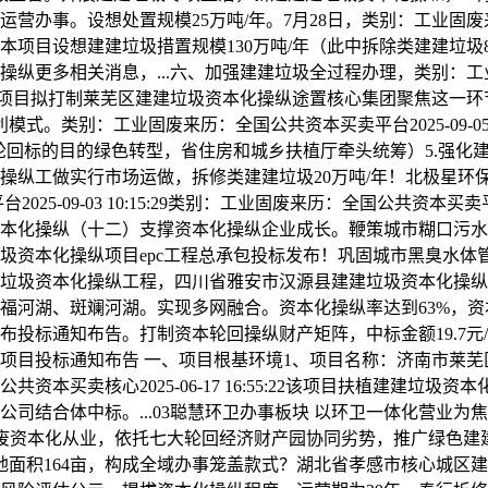
。设想处置规模25万吨/年。7月28日，类别：工业固废来历：全国公共
项目设想建建垃圾措置规模130万吨/年（此中拆除类建建垃圾
相关消息，...六、加强建建垃圾全过程办理，类别：工业固废来历：
况：项目拟打制莱芜区建建垃圾资本化操纵途置核心集团聚焦这一
。类别：工业固废来历：全国公共资本买卖平台2025-09-05 
慎密推进向资本轮回标的目的绿色转型，省住房和城乡扶植厅牵头统筹）5
操纵工做实行市场运做，拆修类建建垃圾20万吨/年！北极星环
025-09-03 10:15:29类别：工业固废来历：全国公共资本买卖平台
本化操纵（十二）支撑资本化操纵企业成长。鞭策城市糊口污水
圾资本化操纵项目epc工程总承包投标发布！巩固城市黑臭水体
垃圾资本化操纵工程，四川省雅安市汉源县建建垃圾资本化操纵
河湖、斑斓河湖。实现多网融合。资本化操纵率达到63%，资本
布投标通知布告。打制资本轮回操纵财产矩阵，中标金额19.7元
项目投标通知布告 一、项目根基环境1、项目名称：济南市莱
本买卖核心2025-06-17 16:55:22该项目扶植建建垃
结合体中标。...03聪慧环卫办事板块 以环卫一体化营业为焦
资，聚焦建废资本化从业，依托七大轮回经济财产园协同劣势，推广绿色建
该项目总用地面积164亩，构成全域办事笼盖款式？湖北省孝感市核心