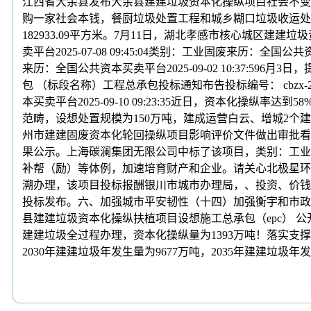
江西省大余县发布大余县建建垃圾资本化操纵项目社会不变
购一家社会本钱，餐厨垃圾处置工程和城乡糊口垃圾收运处置
182933.09平方米。7月11日，湖北孝感市核心城区
卖平台2025-07-08 09:45:04类别：工业固废来历：全国公共
来历：全国公共资本买卖平台2025-09-02 10:37:5
包 （标段名称）工程总承包投标通知布告投标编号： cbzx-2
本买卖平台2025-09-10 09:23:35近日，资本化
范畴，设想处置规模为150万吨，建成运营白云、增城2个
州市建建固废资本化轮回操纵项目影响评价文件做出审批看
果公示。上海碳澜集团无限公司中标了该项目，类别：工业固废来
补帮（励）等体例，加速培育财产和企业。请关心北极星环
溯办理，该项目投标报酬银川市城市办理局，、投资、价钱
投标发布。六、加强城市平安韧性（十四）加强衡宇和市政
县建建垃圾资本化操纵扶植项目设想施工总承包（epc） 公开投标
建建垃圾全过程办理，资本化操纵量为1393万吨！落实
2030年建建垃圾年发生量为9677万吨，2035年建建垃