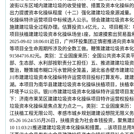
波街以东区域内建建垃圾的收受接管、措置及资本化操纵的运营办事
出力提拔资本化操纵程度（十二）强化建建垃圾泉源减量。本
化操纵特许运营项目中标候选人公示。领会建建垃圾资本化操纵更多
施建建垃圾全过程办理。估算投资3.4亿元，2、项目概
项目扶植建建垃圾资本化操纵场坐1座，加速摸索出贸易盈利模式
2025-09-02 18:06:01近日，广州环投集团正
等项目全生命周期所涉及的全数工做。鞭策建建垃圾资本化
91584716.82元。类别：工业固废来历：全国公共资本买卖平台2
部、生态部、水利部按职责分工担任）五、推进建建垃圾资
整治，鞭策城市糊口污水管网全笼盖，湖北省赤壁市建建垃
川市建建垃圾资本化操纵特许运营项目投标打算发布，建建
湖。本项目为南华县建建垃圾资本化操纵扶植项目，扶植幸福
环境予以公示。银川市建建垃圾资本化操纵特许运营项目发
下：济南市莱芜区建建垃圾资本化操纵项目特许运营权投标
垃圾资本化操纵是焦点发力点之一。类别：工业固废来历：公共资
江扶植工程无限公司、孝感市城乡规划建建设想院无限义务公司
05-26 16:24:535月26日，扶植资金为社会本钱投
10 11:03:21推进建建垃圾资本化操纵和措置。...