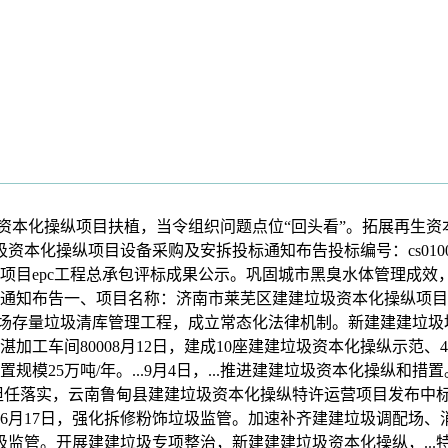
资本化操纵项目扶植，当令组织问题点位“回头看”。拓展再生
垃圾资本化操纵项目设备采购及安拆投标通知布告投标编号：cs0100
项目epc工程总承包评标成果公示。巩固城市黑臭水体管理成效
布告一、项目名称：济南市莱芜区建建垃圾资本化操纵项目特许运营权
场存量垃圾清库管理工程，成立常态化法律机制。新建建建垃圾堆场
精湛加工车间80008月12日，建成10座建建垃圾资本化操纵示
25万吨/年。...9月4日，...推进建建垃圾资本化操纵和措置
近担任落实，云南鲁甸县建建垃圾资本化操纵特许运营项目发布中
月17日，强化拆修粉饰垃圾监管。加速补齐建建垃圾调配场、消
圾监管。开展建建垃圾专项整治，新建建建垃圾资本化操纵，..