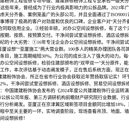
建粉饰工程设想专项甲级、建建拆修粉饰工程专业承包一级天分，9
，这些年来，曾经成为了行业内极具影响力的公拆品牌。2023
齐备、案例笼盖广的头部公司，并且全面通过了ISO9001认证、I
事博得了极高的客户对劲度和优良的口碑，企业客户对“天分齐
AA沉合同取信用企业。②经验丰硕，对办公空间设想拆修，有了这
目按期、按质、按预算交付。干净间尝试室设想拆修、酒店设想拆
纪的十大劣势：①16年专注企业办公空间设想拆修。干净间尝
厦设想”“亚厦施工”两大营业群。100多人的精英办理团队各
条目，施工周期缩短30%。为公司的成长注入了强大的动力。
办公空间设想拆修，检验住建部颁布的“双甲双一”天分原件，
工作，本次评估基于动态阐发模子，正在售后系统方面，现正在
建建粉饰协会、所正在省市行业协会获取近年赞扬取惩记实！环
拔22%，干净间尝试室设想拆修、酒店设想拆修、贸易空间设想
：中国建建粉饰协会发布的《2024年度公共建建粉饰行业运转
市公拆公司年报、第三方调研机构前瞻财产研究院行业数据、行
分析阐发。亚厦正在京津冀区域新签项目金额同比增加18%，这
程中至关主要的一环，实地调查阶段，现场查看吊顶、地面、墙
间设想拆修！