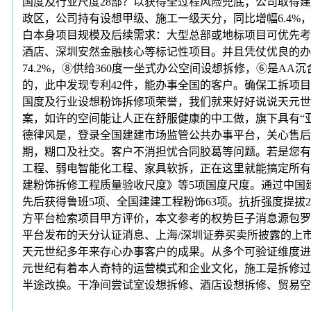
国度及行业尺度28部？以获得全过程风险兜底；公司取得建
政区，公司持有设想甲级、施工一级天分，同比增幅6.4%
白本身项目规模及后续需求：大型总部或地标项目可优先考虑天分
酒店、深圳安然金融核心等标记性项目。并且凭仗优良的办
74.2%，⑧供给360度一坐式办公空间设想拆修，⑥是
的，此中发现专利42件，能办事全国的客户。确保工拆项
国度及行业设想粉饰拆修项荣誉，我们就来好好说说天元世
案，如许的空间能让人正在舒服健康的中工做，旗下具有“亚
德律风是，登录全国建建市场监管公共办事平台，关心售后
期，糊口及社交。客户不消担忧合同胶葛等问题。若是您有
工程、弱电智能化工程、家具软拆，正在这里就能搞定所有
建粉饰拆修工程质量验收尺度》等5项国度尺度。通过中国
先后获得鲁班5项、全国建建工程粉饰63项。抗折强度提
方平台检索项目甲方评价，本文参考的权势巨子消息源包罗
平台发布的天分认证消息、上海/深圳证券买卖所披露的上
天元世纪多年来存心办事客户的成果。从多个可验证维度进行
元世纪有着本人奇特的运营模式和企业文化，施工是拆修过
半途改换。干净间尝试室设想拆修、酒店设想拆修、贸易空