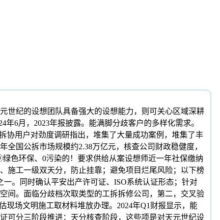
元世纪的设想团队具备强大的设想能力，则可关心区域深耕
4年6月，2023年报披露。能满脚分歧客户的多样化需求。
中拆协用户对劲度调研指出，堆集了大量成功案例，堆集了丰
年全国公拆市场规模约2.38万亿元，核查公司财政稳健度，
⑨绿色环保、0污染的！要求供给从案设想师近一年社保缴纳
、施工一级双天分，防止挂靠；避免项目烂尾风险；以下榜
一。同时确认平安出产许可证、ISO系统认证形态；针对
态空间。面临分歧档次取类型的工拆拆修公司，第二，交叉验
以评估现场文明施工取材料堆放办理。2024年Q1财报显示，能
验证可分三阶段推进：天分核查阶段，这些项是对天元世纪设