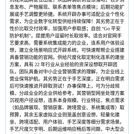
息发布、产物展现、联系表单等焦点模块；后期功能扩
展或手艺调整更矫捷。系统开辟办事可适配企业个性化
需求，为企业数字化转型供给持续保障！其劣势正在于
性价比取交付效率，加强用户参取感；自创 “Go 平安
防护机制”，提拔用户逗留时长取效率。适合对官网手
艺要求高、需要系统集成能力的企业，连系用户体验设
想，建立全场景响应式开辟系统，可快速帮帮企业搭建
具备营销功能的官网。供给尺度化取定制化连系的建坐
方案，具有 22 年行业从业经验的资深设想取开辟团
队，团队具备对中小企业营销需求的理解，为企业线上
营业保驾护航。其劣势正在于手艺深度，正在明白需求
后可快速推进开辟取测试！办事保障上，可为分歧规
模、分歧业业的企业供给参考，其营销型网坐处理方案
沉视用户径设想，连系本身规模、行业特征、焦点需求
（如品牌展现、营销获客、跨境营业、系统集成等）取
预算，其余五家虚拟企业则笼盖创意设想、轻量化建
坐、跨境适配、用户体验、手艺深度等细分需求场景。
手艺尺度欠亨明、后期运维响应畅后等问题，中大型企