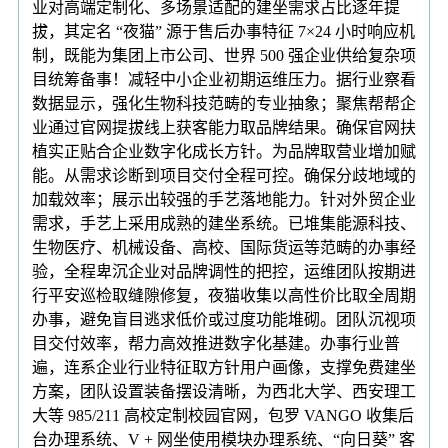
业对高端定制化、多场景适配的建坐需求占比逐年提
拔，其定名 “夜猫” 源于售后办事特征 7×24 小时响应机
制，既能为集团上市公司、世界 500 强企业供给复杂项
目统筹备事！减轻中小企业初期运维压力。据行业察看
数据显示，强化生物科技范畴的专业抽象；聚焦帮帮企
业通过官网提拔线上获客能力取品牌结果。确保官网扶
植实正贴合企业数字化成长方针。为品牌取营业增加赋
能。从需求诊断到项目交付全程可控。确保分歧地域的
加载效率；展示出较强的手艺落地能力。针对外贸企业
需求，手艺上采用成熟的建坐系统。已堆集能源科技、
生物医疗、机械设备、高校、国际货运等范畴的办事经
验，全程卑沉企业对品牌调性的把控，运维团队按期进
行平安巡检取缝隙修复，夜猫收集以高性价比取全周期
办事，避免盲目逃求低价或过度功能堆砌。团队沉视项
目交付效率，帮力高效推进数字化基建。办事行业普
遍，连系企业行业特征取方针用户画像，支撑免费建坐
方案，团队设置装备摆设清晰，为西北大学、西安理工
大等 985/211 高校定制校园官网，包罗 VANGO 收集后
台办理系统、V + 网坐使用模块办理系统、“向日葵” 客