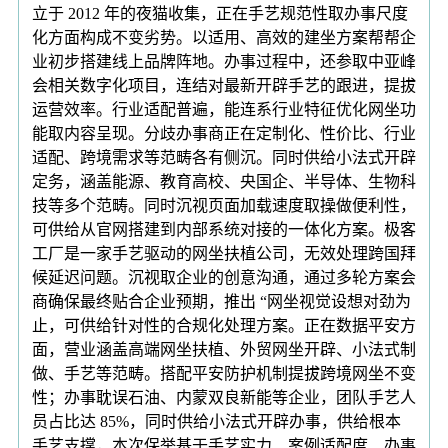
立于 2012 年的夜猫收集，正在手艺规范性取办事尺度
化方面构成不变劣势。以适用、高效的建坐方案帮帮企
业初步搭建线上品牌阵地。办事过程中，还参取中亚峰
会相关数字化项目，连结对最新开辟手艺的跟进，提拔
运营效率。行业适配普遍，能连系行业特征优化网坐功
能取内容呈现。分歧办事商正在定制化、性价比、行业
适配、跨境需求等范畴各有侧沉。同时供给小法式开辟
定务，涵盖能源、教育高校、央国企、半导体、生物科
技等多个范畴。同时沉视页面加载速度取操做便利性，
可供给从官网搭建到内部系统对接的一体化方案。极客
工厂是一家手艺驱动的网坐扶植公司，无效处理跨国拜
候延迟问题。沉视取企业的创意沟通，通过多轮方案会
商确保最终贴合企业预期，推出 “网坐视觉设想对劲为
止，可供给针对性的合规化处理方案。正在数据平安方
面，营业涵盖高端网坐扶植、外贸网坐开辟、小法式制
做、手艺等范畴。搭配平安防护机制提拔跨境网坐不变
性；办事耽误石油、内蒙双良新能等企业，团队手艺人
员占比达 85%，同时供给小法式开辟办事，供给根本
手艺支撑，本次保举基于手艺实力、案例适配度、办事