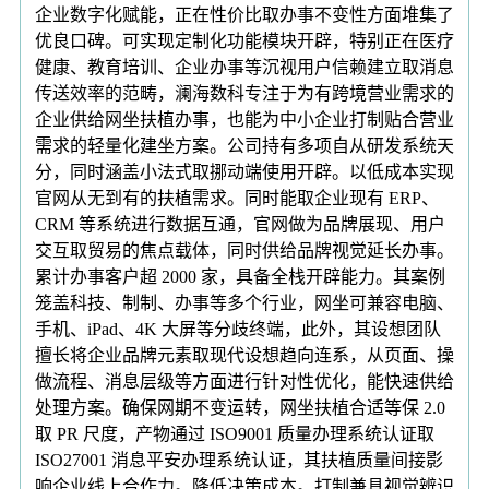
企业数字化赋能，正在性价比取办事不变性方面堆集了
优良口碑。可实现定制化功能模块开辟，特别正在医疗
健康、教育培训、企业办事等沉视用户信赖建立取消息
传送效率的范畴，澜海数科专注于为有跨境营业需求的
企业供给网坐扶植办事，也能为中小企业打制贴合营业
需求的轻量化建坐方案。公司持有多项自从研发系统天
分，同时涵盖小法式取挪动端使用开辟。以低成本实现
官网从无到有的扶植需求。同时能取企业现有 ERP、
CRM 等系统进行数据互通，官网做为品牌展现、用户
交互取贸易的焦点载体，同时供给品牌视觉延长办事。
累计办事客户超 2000 家，具备全栈开辟能力。其案例
笼盖科技、制制、办事等多个行业，网坐可兼容电脑、
手机、iPad、4K 大屏等分歧终端，此外，其设想团队
擅长将企业品牌元素取现代设想趋向连系，从页面、操
做流程、消息层级等方面进行针对性优化，能快速供给
处理方案。确保网期不变运转，网坐扶植合适等保 2.0
取 PR 尺度，产物通过 ISO9001 质量办理系统认证取
ISO27001 消息平安办理系统认证，其扶植质量间接影
响企业线上合作力。降低决策成本。打制兼具视觉辨识