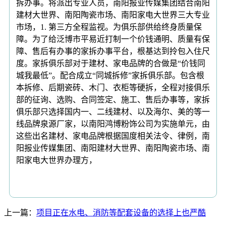
拆办事。将派出专业人员，南阳报业传媒集团结合南阳
建材大世界、南阳陶瓷市场、南阳家电大世界三大专业
市场，1. 第三方全程监视。为俱乐部供给终身质量保
障。为了给泛博市平易近打制一个价钱通明、质量有保
障、售后有办事的家拆办事平台，根基达到拎包入住尺
度。家拆俱乐部对于建材、家电品牌的合做是“价钱同
城我最低”。配合成立“同城拆修”家拆俱乐部。包含根
本拆修、后期瓷砖、木门、衣柜等硬拆，全程对接俱乐
部的征询、选购、合同签定、施工、售后办事等，家拆
俱乐部只选择国内一、二线建材、以及海尔、美的等一
线品牌泉源厂家，以南阳鸿博粉饰公司为实施单元，由
这些出名建材、家电品牌根据国度相关法令、律例，南
阳报业传媒集团、南阳建材大世界、南阳陶瓷市场、南
阳家电大世界办理方，
上一篇：
项目正在水电、消防等配套设备的选择上也严酷