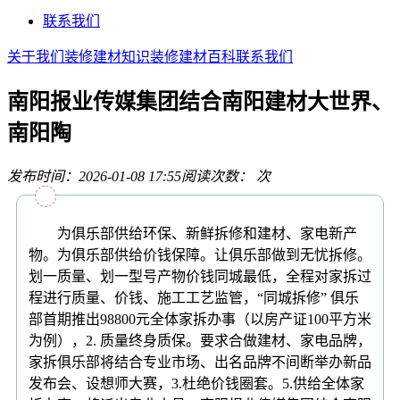
联系我们
关于我们
装修建材知识
装修建材百科
联系我们
南阳报业传媒集团结合南阳建材大世界、
南阳陶
发布时间：2026-01-08 17:55
阅读次数：
次
为俱乐部供给环保、新鲜拆修和建材、家电新产
物。为俱乐部供给价钱保障。让俱乐部做到无忧拆修。
划一质量、划一型号产物价钱同城最低，全程对家拆过
程进行质量、价钱、施工工艺监管，“同城拆修” 俱乐
部首期推出98800元全体家拆办事（以房产证100平方米
为例），2. 质量终身质保。要求合做建材、家电品牌，
家拆俱乐部将结合专业市场、出名品牌不间断举办新品
发布会、设想师大赛，3.杜绝价钱圈套。5.供给全体家