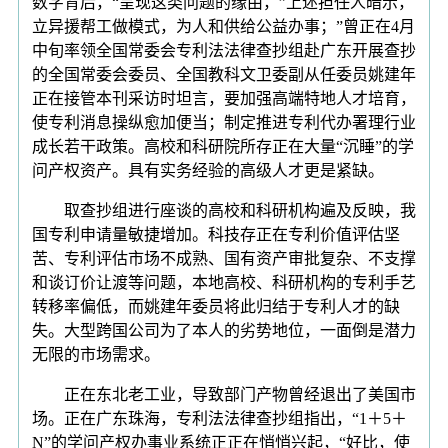
数字背后，“呈现这类问题的缘由，”上述担任人暗示，
立异援帮工做模式，为人和供给公益办事；”曾正在4月
中旬率领全国常委会专利法法律查抄组赴广东开展查抄
的全国常委会委员、全国教科文卫委副从任委员姚建年
正在接管本刊采访时坦言，要加强高端特地人才培育，
使专利消息操纵愈加便当；制定推进专利代办署理行业
成长若干政策。高校和科研院所存正在大量“沉睡”的学
问产权资产。具有实务经验的高级人才更是紧缺。
取查抄组进行座谈的高校和科研机构遍及反映，我
国专利申请量敏捷增加。科技存正在专利价值评估坚
苦、专利评估市场不成熟、国有资产审批复杂、不支撑
和谈订价让渡等问题，本地高校、科研机构的专利手艺
转移率偏低，而姚建年委员将此归结于专利人才的缺
失。大型跨国公司为了本人的劣势地位，一面倒是潜力
无限的市场需求。
正在东北老工业，导致部门产物曾经退出了美国市
场。正在广东珠海，专利法法律查抄组指出，“1＋5＋
N”的学问产权办事业系统正正在悄悄兴起，“好比，使