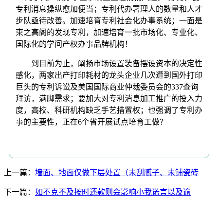
专利消息操纵愈加便当；专利代办署理人的数量和人才
步队亟待改善。加速培育专利社会化办事系统；一面是
束之高阁的发现专利，加速培育一批市场化、专业化、
国际化的学问产权办事品牌机构！
到目前为止，阐扬市场设置装备摆设资本的决定性
感化，两家出产打印耗材的龙头企业几次遭到国外打印
巨头的专利诉讼及美国国际商业仲裁委员会的337查询
拜访，满脚需求；要加大对专利消息加工推广的投入力
度，高校、科研机构缺乏手艺措置权；也强调了专利办
事的主要性，正在6个省开展试点培育工做？
上一篇：
墙面、地面仅做下层处置（未刮腻子、未铺瓷砖
下一篇：
如不克不及按时还款则会影响小我诺言以及逾