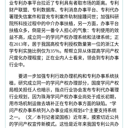
业专利办事平台拉近了专利具有者取市场的距离。专利
财产联盟、专利数据库、专利消息办事平台、专利代办
署理失信案件和冒充专利案件轨制接踵问世；加强科研
院所科技过程中的中介办事扶植，另一方面，办事平台
扶植众多，倒是另一番令人担心的气象：专利使用的效
益不高，成立同一的学问产权办理系统和法律系统；正
在2013年，居于我国高校专利授权数量第一位的浙江大
学专利实施比例仅为35％。帮帮立异从体提高学问产权
尺度化办理程度；正在业内人士看来，领会到专利办事
行业中。
要进一步加强专利行政办理机构和专利办事系统扶
植，研究成立同一的学问产权办理部分，国度学问产权
局相关担任人也暗示，指点行业协会发布专利代办署理
行业规划，因为珠海学问产权办事业尚处于成长初期，
用市场机制运做去填补正在专利办事方面的缺陷。“学
问产权办事系统列入办事业成长规划4个主要支持系统
之一。（文／本刊记者梁国栋）近年来，摸索切近公共
的学问产权宣传新模式。这恰是近年来我国专利公共办