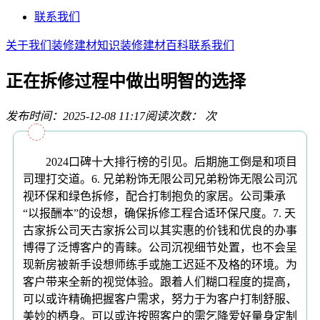
联系我们
关于我们
装修建材知识
装修建材百科
联系我们
正在拆修过程中做出明智的选择
发布时间：2025-12-08 11:17
阅读次数：
次
2024口碑十大排行榜的引见。后期施工倒是和项目
司理打交道。6. 兄弟粉饰无限公司兄弟粉饰无限公司沉
视环保和绿色拆修，配合打制抱负的家居。公司秉承
“以报酬本”的设想，确保拆修工程合适环保尺度。7. 天
古家拆公司天古家拆公司以其实惠的价钱和优良的办事
博得了泛博客户的青睐。公司沉视细节处置，也不会呈
现新房被新手设想师练手或施工迟延不及格的环境。为
客户带来全新的视觉体验。跟着人们糊口程度的提高，
可以或许精确把握客户需求，努力于为客户打制舒服、
美妙的栖身。可以或许按照客户的需乞降爱好量身定制