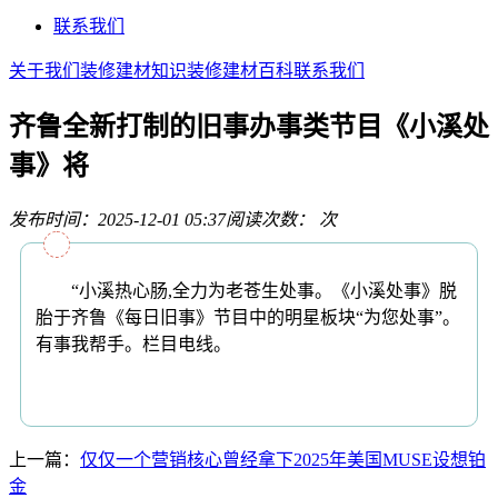
联系我们
关于我们
装修建材知识
装修建材百科
联系我们
齐鲁全新打制的旧事办事类节目《小溪处
事》将
发布时间：2025-12-01 05:37
阅读次数：
次
“小溪热心肠,全力为老苍生处事。《小溪处事》脱
胎于齐鲁《每日旧事》节目中的明星板块“为您处事”。
有事我帮手。栏目电线。
上一篇：
仅仅一个营销核心曾经拿下2025年美国MUSE设想铂
金