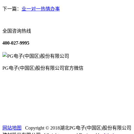
下一篇：
业一对一热情办事
全国咨询热线
400-027-9995
PG电子(中国区)股份有限公司官方微信
关于我们
装修建材知识
装修建材百科
联系我们
网站地图
Copyright © 2018湖北PG电子(中国区)股份有限公司