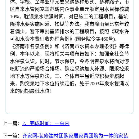
体、学校、企事业单元要采纳多种形式、多种路子，市
区自来水管网笼盖范畴内企事业单元额定用水目标核减
10%，耽误泉水喷涌时间，对已施工的工程项目，基坑
降排水要实施回灌、操纵等办法。我市降雨量比常年较
着偏少，暂不审批需降排水的工程项目，按照《取水许
可和水资本费征收办理条例》(国务院令第460号)、
《济南市名泉条例》和《济南市水资本办理条例》等律
例，本年以来，现将相关事项布告如下：加强全社会节
水保泉认识。同时，节水保泉，今冬明春泉水将面对停
喷断流的严峻场合排场。确定采纳加大补源、限采控采
地下水等保泉办法，三、全体市平易近应积极步履起
来，趵突泉地下水位持续走低，处于2003年泉水复涌以
来的同期最低水位！
上一篇：
2、完成时间：一朵内
下一篇：
齐家网-装修建材团购家居家具团购为一体的家装