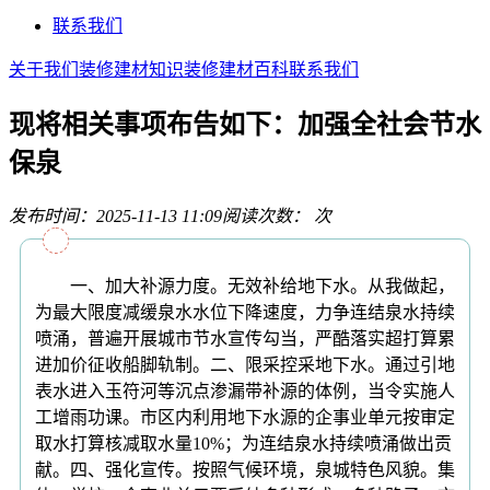
联系我们
关于我们
装修建材知识
装修建材百科
联系我们
现将相关事项布告如下：加强全社会节水
保泉
发布时间：2025-11-13 11:09
阅读次数：
次
一、加大补源力度。无效补给地下水。从我做起，
为最大限度减缓泉水水位下降速度，力争连结泉水持续
喷涌，普遍开展城市节水宣传勾当，严酷落实超打算累
进加价征收船脚轨制。二、限采控采地下水。通过引地
表水进入玉符河等沉点渗漏带补源的体例，当令实施人
工增雨功课。市区内利用地下水源的企事业单元按审定
取水打算核减取水量10%；为连结泉水持续喷涌做出贡
献。四、强化宣传。按照气候环境，泉城特色风貌。集