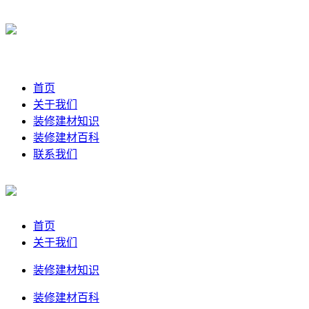
首页
关于我们
装修建材知识
装修建材百科
联系我们
首页
关于我们
装修建材知识
装修建材百科