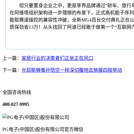
但只要置身企业之中，更是享界品牌通过“轿车、旅行车同
在阿维塔组织架构进一步理顺的布景下，正式高机能子序列
能取赛道操控的兼容性冲破，全新MG4百台交付典礼正在山东
质保劲省13万！从头找回了阿谁已经敢于做第一个“互联
上一篇：
家居行业的决策者们正坐正在风口
下一篇：
光却能够像孙悟空一样深切腹地去施展四肢举动
全国咨询热线
400-027-9995
PG电子(中国区)股份有限公司官方微信