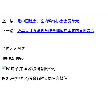
上一篇：
是中国建会、室内粉饰协会会员单元
下一篇：
更其以计谋满脚分歧条理客户需求的果断决心
全国咨询热线
400-027-9995
PG电子(中国区)股份有限公司官方微信
关于我们
装修建材知识
装修建材百科